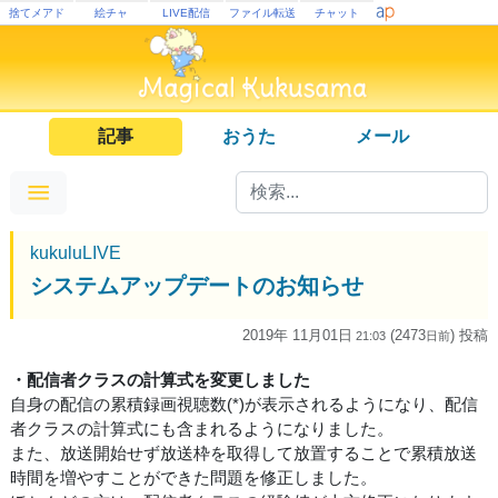
捨てメアド
絵チャ
LIVE配信
ファイル転送
チャット
記事
おうた
メール
kukuluLIVE
システムアップデートのお知らせ
2019年 11月01日
(2473
) 投稿
21:03
日
前
・配信者クラスの計算式を変更しました
自身の配信の累積録画視聴数(*)が表示されるようになり、配信
者クラスの計算式にも含まれるようになりました。
また、放送開始せず放送枠を取得して放置することで累積放送
時間を増やすことができた問題を修正しました。