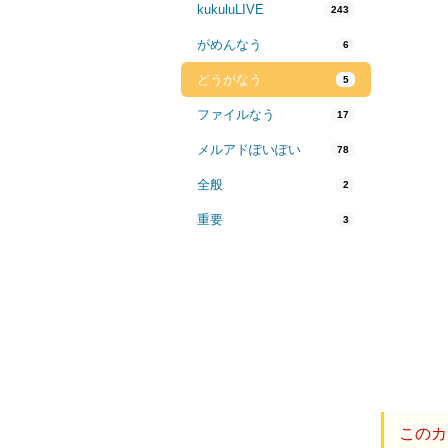
kukuluLIVE
243
がめんなう
6
どうがなう
5
ファイルなう
17
メルアドぽいぽい
78
全般
2
重要
3
このカ