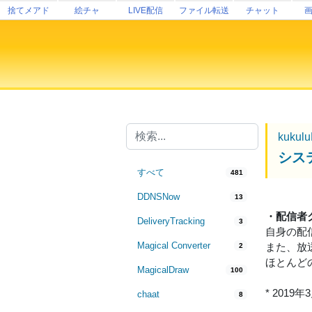
捨てメアド
絵チャ
LIVE配信
ファイル転送
チャット
kukul
シス
すべて
481
DDNSNow
13
・配信者
DeliveryTracking
3
自身の配
Magical Converter
また、放
2
ほとんど
MagicalDraw
100
* 20
chaat
8