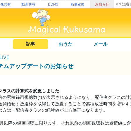
URL短縮
画像共有
動画共有
DDNS
画像変換
お知らせ
記事
おうた
メール
uLIVE
テムアップデートのお知らせ
クラスの計算式を変更しました
信の累積録画視聴数(*)が表示されるようになり、配信者クラスの
送開始せず放送枠を取得して放置することで累積放送時間を増やす
の方は、配信者クラスの経験値が上方修正になります。
19年3月以降の録画視聴に限ります。それ以前の録画視聴数は累積値に