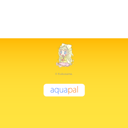
© Kukusama.