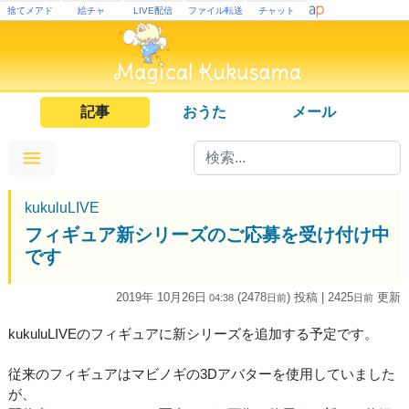
捨てメアド
絵チャ
LIVE配信
ファイル転送
チャット
記事
おうた
メール
kukuluLIVE
フィギュア新シリーズのご応募を受け付け中
です
2019年 10月26日
(2478
) 投稿
| 2425
更新
04:38
日
前
日
前
kukuluLIVEのフィギュアに新シリーズを追加する予定です。
従来のフィギュアはマビノギの3Dアバターを使用していました
が、