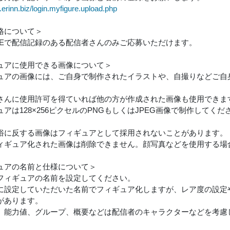
ve.erinn.biz/login.myfigure.upload.php
格について＞
uLIVEで配信記録のある配信者さんのみご応募いただけます。
ュアに使用できる画像について＞
ュアの画像には、ご自身で制作されたイラストや、自撮りなどご自
さんに使用許可を得ていれば他の方が作成された画像も使用できま
ュアは128×256ピクセルのPNGもしくはJPEG画像で制作して
俗に反する画像はフィギュアとして採用されないことがあります。
ィギュア化された画像は削除できません。顔写真などを使用する場
ュアの名前と仕様について＞
フィギュアの名前を設定してください。
に設定していただいた名前でフィギュア化しますが、レア度の設定
があります。
、能力値、グループ、概要などは配信者のキャラクターなどを考慮