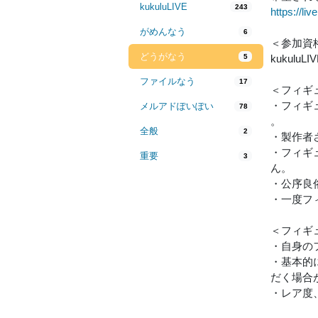
kukuluLIVE
243
https://li
がめんなう
6
＜参加資
どうがなう
5
kukul
ファイルなう
17
＜フィギ
・フィギ
メルアドぽいぽい
78
。
全般
2
・製作者
・フィギ
重要
3
ん。
・公序良
・一度フ
＜フィギ
・自身の
・基本的
だく場合
・レア度