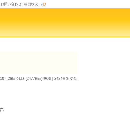
|
お問い合わせ
|
稼働状況
 10月26日
(2477
) 投稿
| 2424
更新
04:38
日
前
日
前
す。