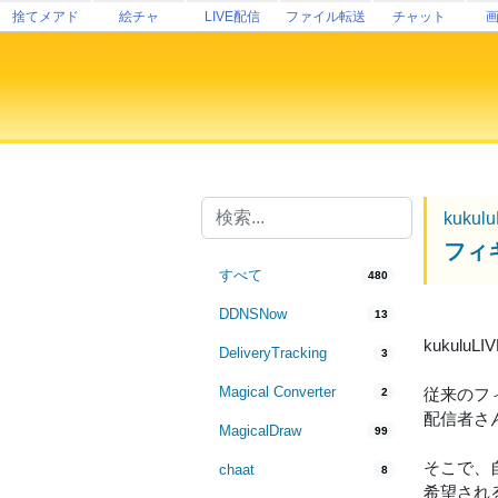
捨てメアド
絵チャ
LIVE配信
ファイル転送
チャット
kukul
フィ
すべて
480
DDNSNow
13
kukul
DeliveryTracking
3
Magical Converter
従来のフ
2
配信者さ
MagicalDraw
99
そこで、
chaat
8
希望され