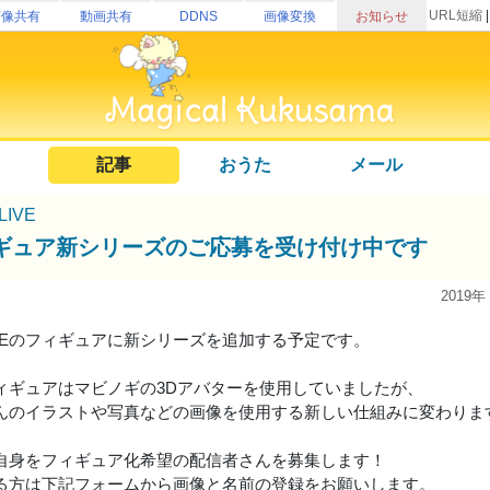
URL短縮
画像共有
動画共有
DDNS
画像変換
お知らせ
記事
おうた
メール
uLIVE
ギュア新シリーズのご応募を受け付け中です
2019年
uLIVEのフィギュアに新シリーズを追加する予定です。
ィギュアはマビノギの3Dアバターを使用していましたが、
んのイラストや写真などの画像を使用する新しい仕組みに変わりま
自身をフィギュア化希望の配信者さんを募集します！
る方は下記フォームから画像と名前の登録をお願いします。