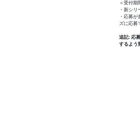
＜受付期
・新シリ
・応募が
ズに応募
追記: 
するよう