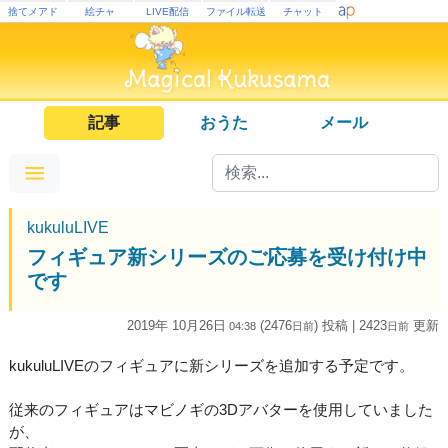
捨てメアド
絵チャ
LIVE配信
ファイル転送
チャット
記事
おうた
メール
kukuluLIVE
フィギュア新シリーズのご応募を受け付け中
です
2019年 10月26日
(2476
) 投稿
| 2423
更新
04:38
日
前
日
前
kukuluLIVEのフィギュアに新シリーズを追加する予定です。
従来のフィギュアはマビノギの3Dアバターを使用していました
が、