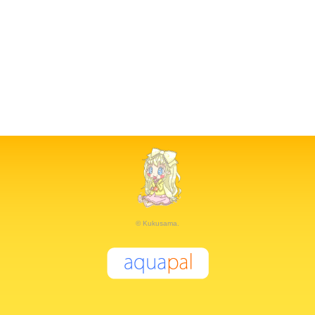
© Kukusama.