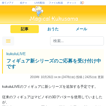
捨てメアド
絵チャ
LIVE配信
ファイル転送
チャット
記事
おうた
メール
kukuluLIVE
フィギュア新シリーズのご応募を受け付け中
です
2019年 10月26日
(2478
) 投稿
| 2425
更新
04:38
日
前
日
前
kukuluLIVEのフィギュアに新シリーズを追加する予定です。
従来のフィギュアはマビノギの3Dアバターを使用していました
が、