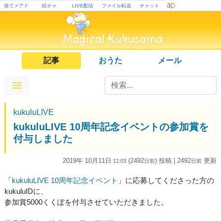
捨てメアド
絵チャ
LIVE配信
ファイル転送
チャット
記事
おうた
メール
kukuluLIVE
kukuluLIVE 10周年記念イベントの参加賞を
付与しました
2019年 10月11日
(2492
) 投稿
| 2492
更新
11:03
日
前
日
前
「
kukuluLIVE 10周年記念イベント
」に応募してくださった方の
kukuluIDに、
参加賞5000くくぽを付与させていただきました。