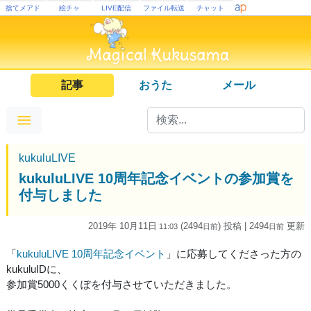
捨てメアド
絵チャ
LIVE配信
ファイル転送
チャット
記事
おうた
メール
kukuluLIVE
kukuluLIVE 10周年記念イベントの参加賞を
付与しました
2019年 10月11日
(2494
) 投稿
| 2494
更新
11:03
日
前
日
前
「
kukuluLIVE 10周年記念イベント
」に応募してくださった方の
kukuluIDに、
参加賞5000くくぽを付与させていただきました。