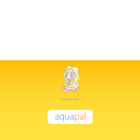
© Kukusama.