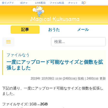
捨てメアド
絵チャ
LIVE配信
ファイル転送
チャット
記事
おうた
メール
ファイルなう
一度にアップロード可能なサイズと個数を拡
張しました
2019年 10月09日
(2493
) 投稿
| 2493
更新
15:58
日
前
日
前
下記の通り、一度にアップロード可能なサイズと個数を拡張し
ました。
ファイルサイズ: 1GB→
2GB