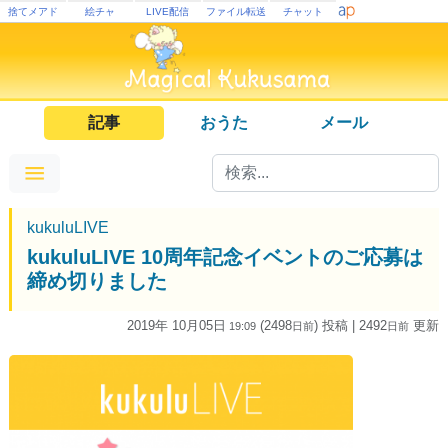
捨てメアド
絵チャ
LIVE配信
ファイル転送
チャット
記事
おうた
メール
kukuluLIVE
kukuluLIVE 10周年記念イベントのご応募は
締め切りました
2019年 10月05日
(2498
) 投稿
| 2492
更新
19:09
日
前
日
前