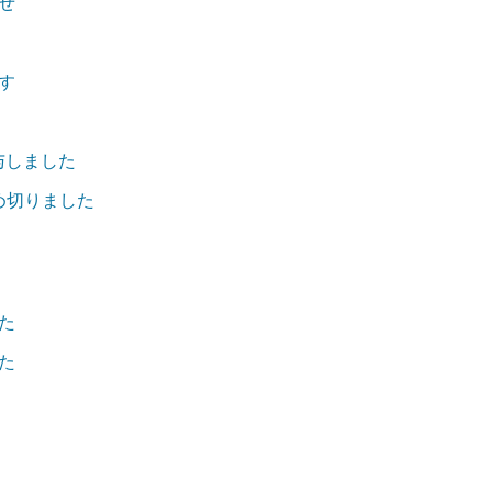
せ
す
付与しました
締め切りました
た
た