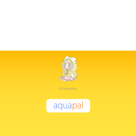
© Kukusama.