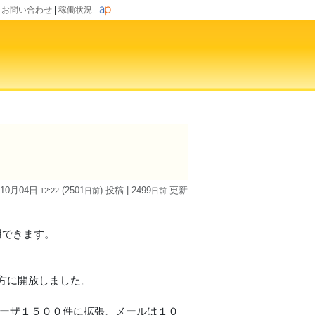
|
お問い合わせ
|
稼働状況
 10月04日
(2501
) 投稿
| 2499
更新
12:22
日
前
日
前
用できます。
方に開放しました。
ユーザ１５００件に拡張、メールは１０