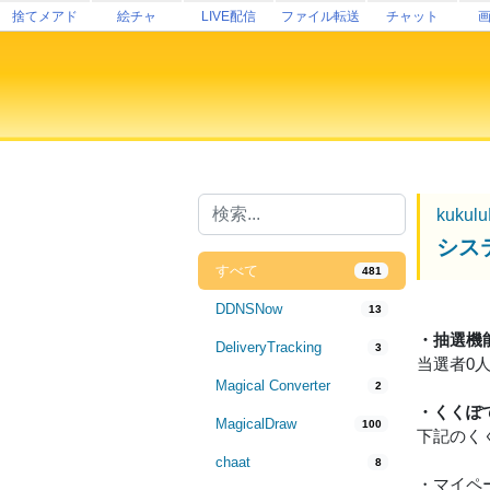
捨てメアド
絵チャ
LIVE配信
ファイル転送
チャット
kukul
シス
すべて
481
DDNSNow
13
・抽選機
DeliveryTracking
3
当選者0
Magical Converter
2
・くくぽ
MagicalDraw
100
下記のく
chaat
8
・マイペ