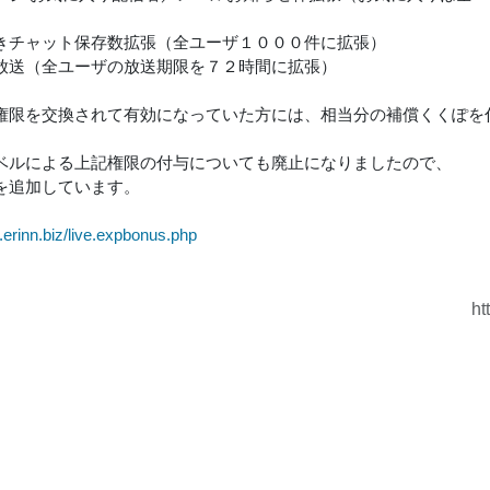
きチャット保存数拡張（全ユーザ１０００件に拡張）
放送（全ユーザの放送期限を７２時間に拡張）
権限を交換されて有効になっていた方には、相当分の補償くくぽを
ベルによる上記権限の付与についても廃止になりましたので、
を追加しています。
ve.erinn.biz/live.expbonus.php
ht