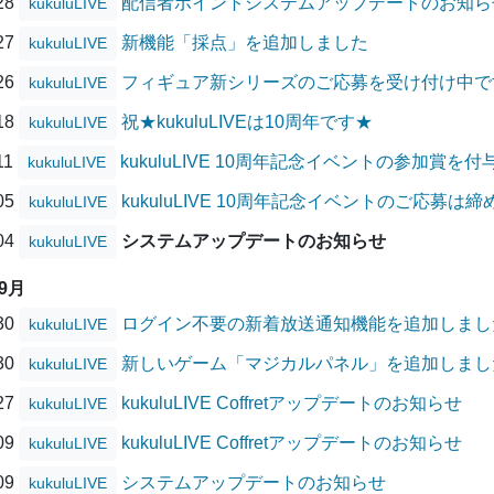
/28
配信者ポイントシステムアップデートのお知ら
kukuluLIVE
/27
新機能「採点」を追加しました
kukuluLIVE
/26
フィギュア新シリーズのご応募を受け付け中で
kukuluLIVE
/18
祝★kukuluLIVEは10周年です★
kukuluLIVE
11
kukuluLIVE 10周年記念イベントの参加賞を
kukuluLIVE
/05
kukuluLIVE 10周年記念イベントのご応募は
kukuluLIVE
/04
システムアップデートのお知らせ
kukuluLIVE
09月
/30
ログイン不要の新着放送通知機能を追加しまし
kukuluLIVE
/30
新しいゲーム「マジカルパネル」を追加しまし
kukuluLIVE
/27
kukuluLIVE Coffretアップデートのお知らせ
kukuluLIVE
/09
kukuluLIVE Coffretアップデートのお知らせ
kukuluLIVE
/09
システムアップデートのお知らせ
kukuluLIVE