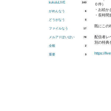
kukuluLIVE
243
０件）
・お絵か
がめんなう
6
・長時間
どうがなう
5
既にこの
ファイルなう
17
配信者レ
メルアドぽいぽい
78
別の特典
全般
2
https://li
重要
3