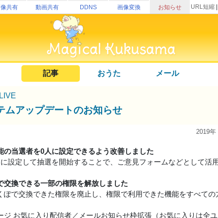
URL短縮
画像共有
動画共有
DDNS
画像変換
お知らせ
記事
おうた
メール
uLIVE
テムアップデートのお知らせ
2019年
能の当選者を0人に設定できるよう改善しました
人に設定して抽選を開始することで、ご意見フォームなどとして活
で交換できる一部の権限を解放しました
くぽで交換できた権限を廃止し、権限で利用できた機能をすべての
ージ お気に入り配信者／メールお知らせ枠拡張（お気に入りは全