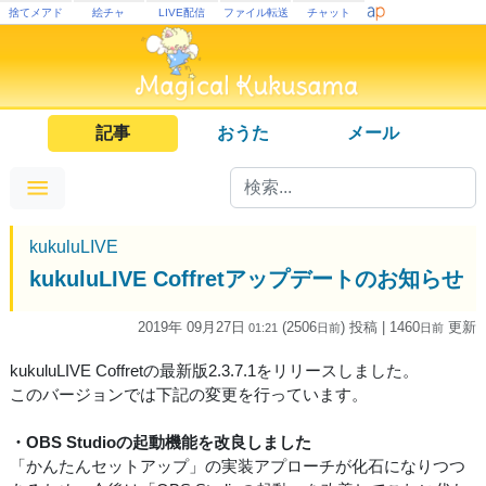
捨てメアド
絵チャ
LIVE配信
ファイル転送
チャット
記事
おうた
メール
kukuluLIVE
kukuluLIVE Coffretアップデートのお知らせ
2019年 09月27日
(2506
) 投稿
| 1460
更新
01:21
日
前
日
前
kukuluLIVE Coffretの最新版2.3.7.1をリリースしました。
このバージョンでは下記の変更を行っています。
・OBS Studioの起動機能を改良しました
「かんたんセットアップ」の実装アプローチが化石になりつつ