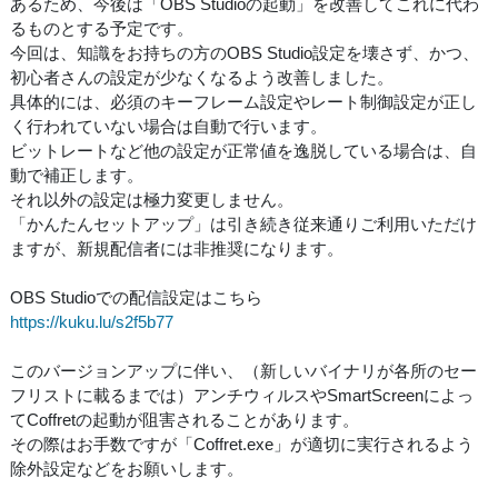
あるため、今後は「OBS Studioの起動」を改善してこれに代わ
るものとする予定です。
今回は、知識をお持ちの方のOBS Studio設定を壊さず、かつ、
初心者さんの設定が少なくなるよう改善しました。
具体的には、必須のキーフレーム設定やレート制御設定が正し
く行われていない場合は自動で行います。
ビットレートなど他の設定が正常値を逸脱している場合は、自
動で補正します。
それ以外の設定は極力変更しません。
「かんたんセットアップ」は引き続き従来通りご利用いただけ
ますが、新規配信者には非推奨になります。
OBS Studioでの配信設定はこちら
https://kuku.lu/s2f5b77
このバージョンアップに伴い、（新しいバイナリが各所のセー
フリストに載るまでは）アンチウィルスやSmartScreenによっ
てCoffretの起動が阻害されることがあります。
その際はお手数ですが「Coffret.exe」が適切に実行されるよう
除外設定などをお願いします。