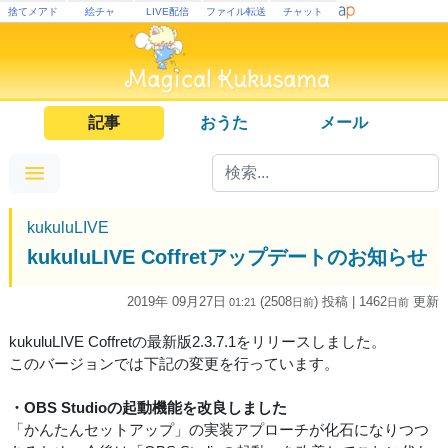
捨てメアド
絵チャ
LIVE配信
ファイル転送
チャット
記事
おうた
メール
kukuluLIVE
kukuluLIVE Coffretアップデートのお知らせ
2019年 09月27日
(2508
) 投稿
| 1462
更新
01:21
日
前
日
前
kukuluLIVE Coffretの最新版2.3.7.1をリリースしました。
このバージョンでは下記の変更を行っています。
・OBS Studioの起動機能を改良しました
「かんたんセットアップ」の実装アプローチが化石になりつつ