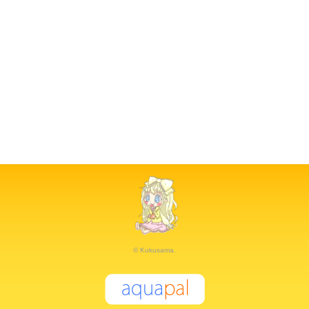
© Kukusama.