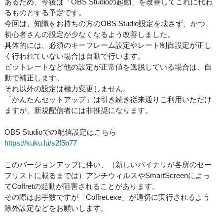
あるため、今後は「OBS Studioの起動」を改善してこれに代わ
るものとする予定です。
今回は、知識をお持ちの方のOBS Studio設定を壊さず、かつ、
初心者さんの設定が少なくなるよう改善しました。
具体的には、必須のキーフレーム設定やレート制御設定が正し
く行われていない場合は自動で行います。
ビットレートなど他の設定が正常値を逸脱している場合は、自
動で補正します。
それ以外の設定は極力変更しません。
「かんたんセットアップ」は引き続き従来通りご利用いただけ
ますが、新規配信者には非推奨になります。
OBS Studioでの配信設定はこちら
https://kuku.lu/s2f5b77
このバージョンアップに伴い、（新しいバイナリが各所のセー
フリストに載るまでは）アンチウィルスやSmartScreenによっ
てCoffretの起動が阻害されることがあります。
その際はお手数ですが「Coffret.exe」が適切に実行されるよう
除外設定などをお願いします。