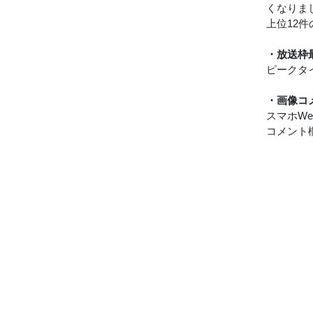
くなりま
上位12
・放送枠
ピークタ
・画像コ
スマホW
コメント