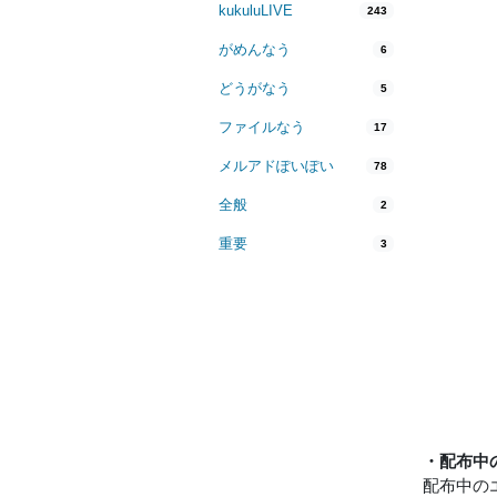
kukuluLIVE
243
がめんなう
6
どうがなう
5
ファイルなう
17
メルアドぽいぽい
78
全般
2
重要
3
・配布中
配布中の