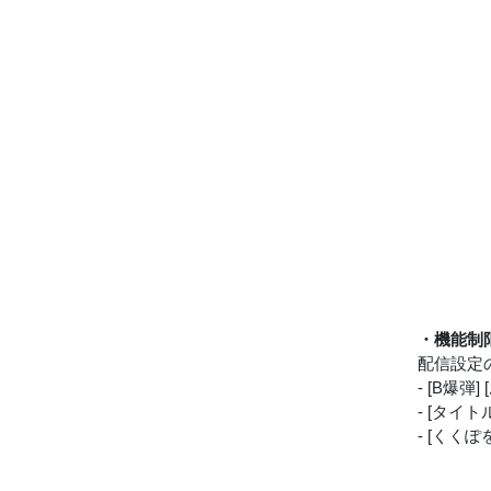
・機能制
配信設定
- [B爆
- [タイ
- [くくぽ