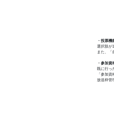
・投票機
選択肢が
また、「
・参加資
既に行っ
「参加資
放送枠管