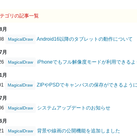
テゴリの記事一覧
08月
/08
Android16以降のタブレットの動作について
MagicalDraw
07月
/26
iPhoneでもフル解像度モードが利用できる
MagicalDraw
11月
01
ZIPやPSDでキャンバスの保存ができるよう
MagicalDraw
07月
/06
システムアップデートのお知らせ
MagicalDraw
06月
/21
背景や線画の公開機能を追加しました
MagicalDraw