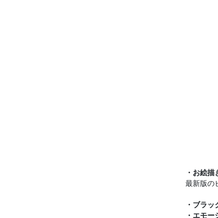
・お絵描
最新版のビ
・ブラッ
・エモー