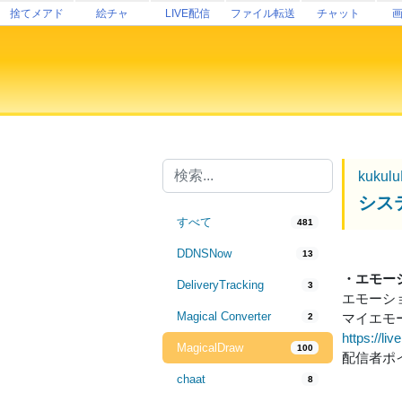
捨てメアド
絵チャ
LIVE配信
ファイル転送
チャット
kukul
シス
すべて
481
DDNSNow
13
・エモー
DeliveryTracking
3
エモーシ
Magical Converter
マイエモ
2
https://liv
MagicalDraw
100
配信者ポ
chaat
8