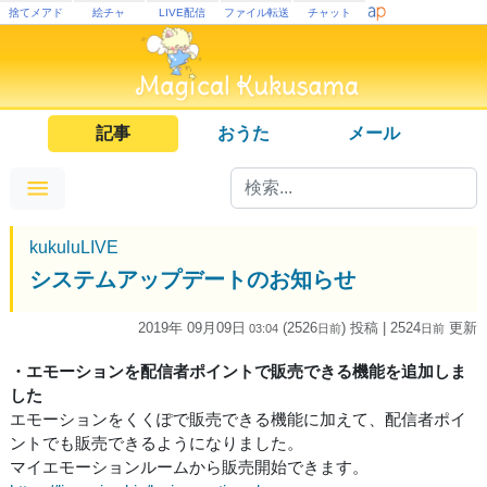
捨てメアド
絵チャ
LIVE配信
ファイル転送
チャット
記事
おうた
メール
kukuluLIVE
システムアップデートのお知らせ
2019年 09月09日
(2526
) 投稿
| 2524
更新
03:04
日
前
日
前
・エモーションを配信者ポイントで販売できる機能を追加しま
した
エモーションをくくぽで販売できる機能に加えて、配信者ポイ
ントでも販売できるようになりました。
マイエモーションルームから販売開始できます。