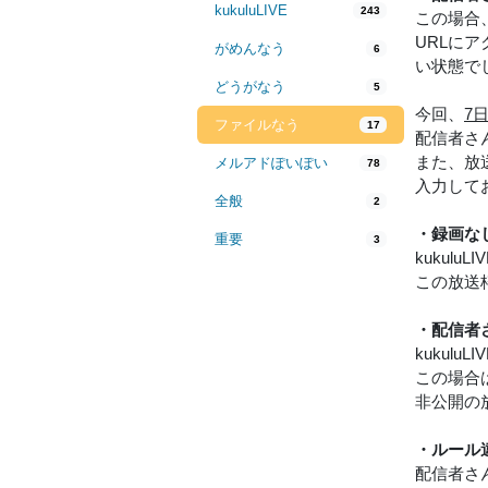
kukuluLIVE
243
この場合
URLに
がめんなう
6
い状態で
どうがなう
5
今回、
7
ファイルなう
17
配信者さ
また、放
メルアドぽいぽい
78
入力して
全般
2
・録画な
重要
3
kuku
この放送
・配信者
kuku
この場合
非公開の
・ルール
配信者さ