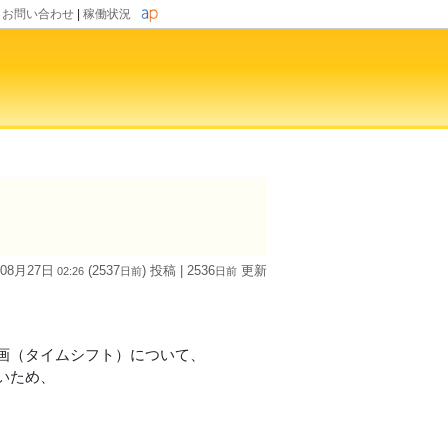
|
お問い合わせ
|
稼働状況
 08月27日
(2537
) 投稿
| 2536
更新
02:26
日
前
日
前
画（タイムシフト）について、
いため、