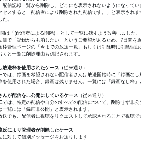
、配信記録一覧から削除し、どこにも表示されないようになってい
アクセスすると「配信者により削除された配信です。」と表示され
した。
日間は「(配信者による削除)」として一覧に残す
よう改善しました。
ん側で「記録からも消したい」というご要望があるため、7日間を
送枠管理ページの「今までの放送一覧」もしくは削除時に削除理由
おくと一覧に削除理由も併記されます。
し放送枠を使用されたケース
（従来通り）
luLIVEでは、録画を希望されない配信者さんは放送開始時に「録画
枠を使用された場合、録画は残りません。一覧には「録画なし枠」
さんが配信を非公開にしているケース
（従来通り）
luLIVEでは、特定の配信や自分のすべての配信について、削除せず非
は一覧には「録画非公開」と表示されます。
放送でも、配信者に視聴をリクエストして承認されることで視聴で
違反により管理者が削除したケース
んに対して個別メッセージをお送りします。