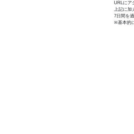
URLに
上記に加
7日間を
※基本的