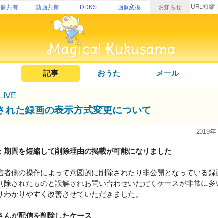
URL短縮
画像共有
動画共有
DDNS
画像変換
お知らせ
記事
おうた
メール
uLIVE
された録画の表示方式変更について
2019年
更新: 期間を短縮して削除理由の掲載が可能になりました
信者側の操作によって意図的に削除されたり非公開となっている録
削除されたものと誤解されお問い合わせいただくケースが非常に多
りわかりやすく改善させていただきました。
さんが配信を削除したケース