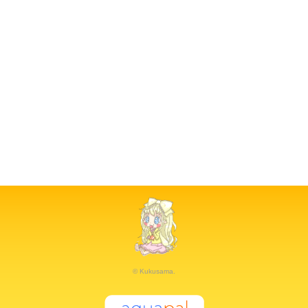
© Kukusama.