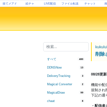
捨てメアド
絵チャ
LIVE配信
ファイル転送
チャット
kukul
削除
すべて
480
DDNSNow
13
08/28
DeliveryTracking
3
Magical Converter
機能や配
2
規制され
MagicalDraw
99
下記の通
chaat
8
・配信者