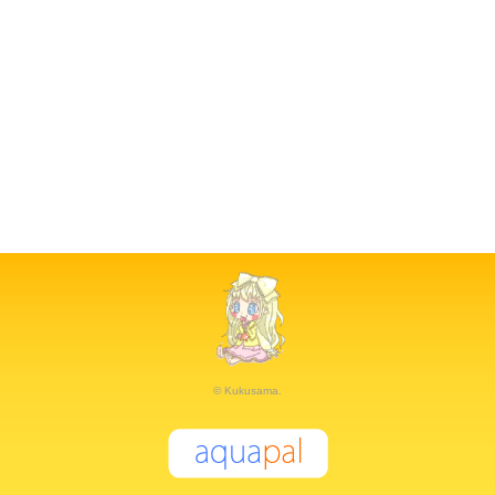
© Kukusama.