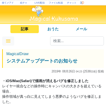
捨てメアド
絵チャ
LIVE配信
ファイル転送
チャット
記事
おうた
メール
MagicalDraw
システムアップデートのお知らせ
2019年 08月26日
(2538
) 投稿
04:23
日
前
・iOS/Mac(Safari)で描画が消えるバグを修正しました
レイヤー統合などの操作時にキャンバスの大きさを超えている
場合、
操作領域が真っ白に見えてしまう悪夢のようなバグを修正しま
した。