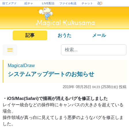
捨てメアド
絵チャ
LIVE配信
ファイル転送
チャット
記事
おうた
メール
MagicalDraw
システムアップデートのお知らせ
2019年 08月26日
(2538
) 投稿
04:23
日
前
・iOS/Mac(Safari)で描画が消えるバグを修正しました
レイヤー統合などの操作時にキャンバスの大きさを超えている
場合、
操作領域が真っ白に見えてしまう悪夢のようなバグを修正しま
した。