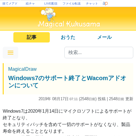
捨てメアド
絵チャ
LIVE配信
ファイル転送
チャット
記事
おうた
メール
MagicalDraw
Windows7のサポート終了とWacomアドオ
ンについて
2019年 08月17日
(2548
) 投稿
| 2548
更新
07:11
日
前
日
前
Windows7は2020年1月14日にマイクロソフトによるサポートが
終了となり、
セキュリティパッチを含めて一切のサポートがなくなり、製品
寿命を終えることとなります。