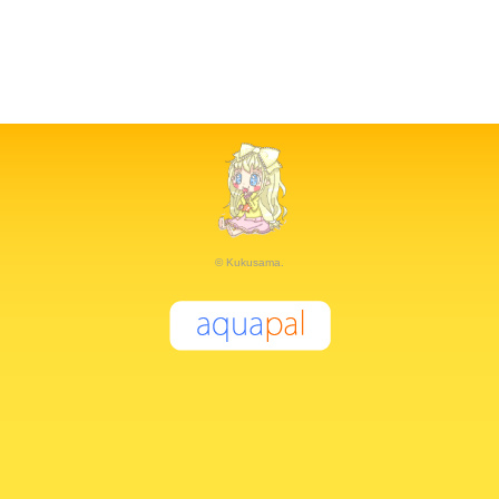
© Kukusama.