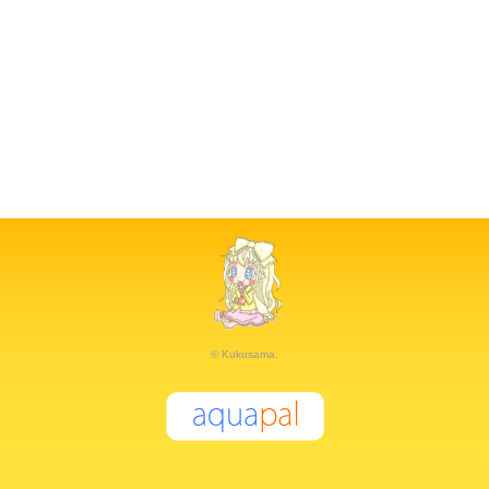
© Kukusama.