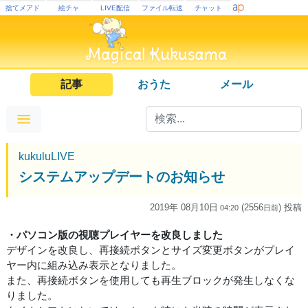
捨てメアド
絵チャ
LIVE配信
ファイル転送
チャット
記事
おうた
メール
kukuluLIVE
システムアップデートのお知らせ
2019年 08月10日
(2556
) 投稿
04:20
日
前
・パソコン版の視聴プレイヤーを改良しました
デザインを改良し、再接続ボタンとサイズ変更ボタンがプレイ
ヤー内に組み込み表示となりました。
また、再接続ボタンを使用しても再生ブロックが発生しなくな
りました。