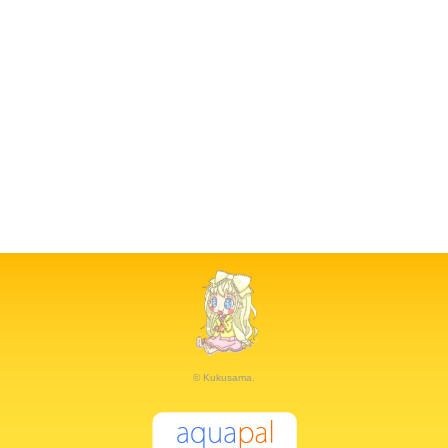
© Kukusama.