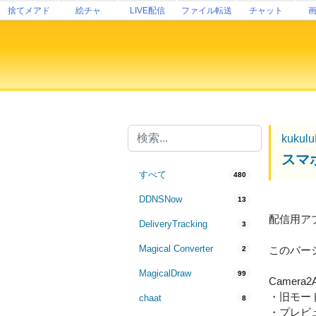
捨てメアド
絵チャ
LIVE配信
ファイル転送
チャット
kukul
スマホ
すべて
480
DDNSNow
13
配信用アプリ
DeliveryTracking
3
Magical Converter
このバー
2
MagicalDraw
99
Camer
・旧モー
chaat
8
・プレビ