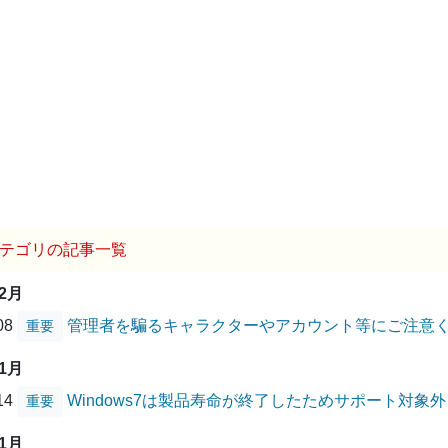
テゴリの記事一覧
12月
/08
管理者を騙るキャラクターやアカウント等にご注意
重要
01月
/14
Windows7は製品寿命が終了したためサポート対象
重要
01月