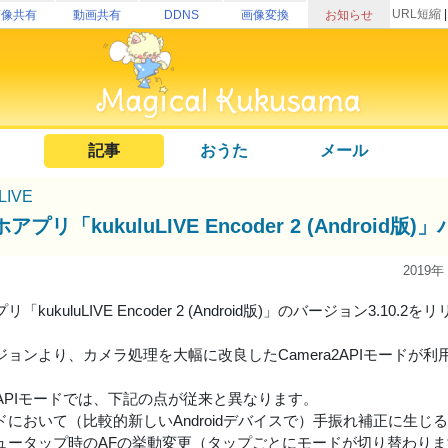
URL短縮
画像共有
動画共有
DDNS
画像変換
お知らせ
記事
おうた
メール
uLIVE
アプリ「kukuluLIVE Encoder 2 (Andro
2019年
「kukuluLIVE Encoder 2 (Android版)」のバージョン3.10.
ジョンより、カメラ処理を大幅に改良したCamera2APIモードが
a2APIモードでは、下記の点が従来と異なります。
ドにおいて（比較的新しいAndroidデバイスで）手振れ補正に生じ
ュータップ時のAFの挙動変更（タップごとにモードが切り替わりま