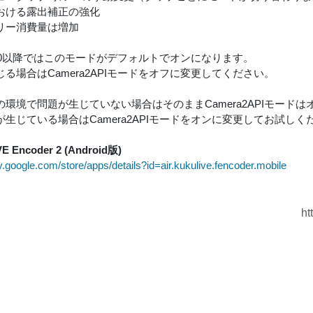
おける露出補正の強化
リー消費量は増加
id8.0以降ではこのモードがデフォルトでオンになります。
る場合はCamera2APIモードをオフに変更してください。
の環境で問題が生じていない場合はそのままCamera2APIモードは
が生じている場合はCamera2APIモードをオンに変更してお試しく
VE Encoder 2 (Android版)
ay.google.com/store/apps/details?id=air.kukulive.fencoder.mobile
ht