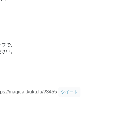
オフで、
ださい。
tps://magical.kuku.lu/?3455
ツイート