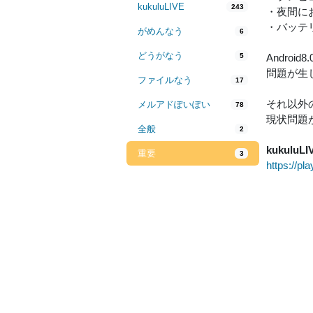
kukuluLIVE
243
・夜間に
・バッテ
がめんなう
6
どうがなう
5
Andro
問題が生じ
ファイルなう
17
それ以外
メルアドぽいぽい
78
現状問題
全般
2
kukuluLI
重要
3
https://pl