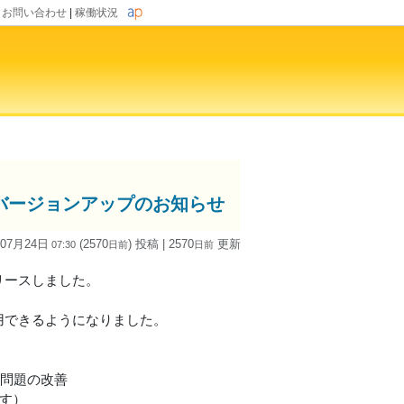
|
お問い合わせ
|
稼働状況
id版)」バージョンアップのお知らせ
 07月24日
(2570
) 投稿
| 2570
更新
07:30
日
前
日
前
2をリリースしました。
利用できるようになりました。
る問題の改善
す）