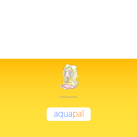
© Kukusama.