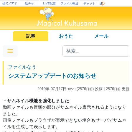
捨てメアド
絵チャ
LIVE配信
ファイル転送
チャット
記事
おうた
メール
ファイルなう
システムアップデートのお知らせ
2019年 07月17日
(2576
) 投稿
| 2576
更新
18:20
日
前
日
前
・サムネイル機能を強化しました
動画ファイルも冒頭の部分がサムネイル表示されるようになり
ました。
画像ファイルもブラウザが表示できない場合もサーバでサムネ
イルを生成して表示します。