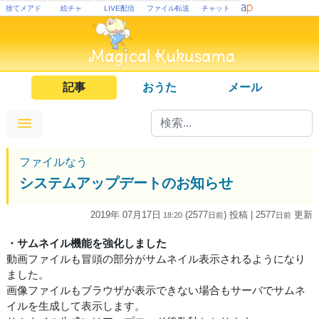
捨てメアド
絵チャ
LIVE配信
ファイル転送
チャット
記事
おうた
メール
ファイルなう
システムアップデートのお知らせ
2019年 07月17日
(2577
) 投稿
| 2577
更新
18:20
日
前
日
前
・サムネイル機能を強化しました
動画ファイルも冒頭の部分がサムネイル表示されるようになり
ました。
画像ファイルもブラウザが表示できない場合もサーバでサムネ
イルを生成して表示します。