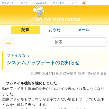
捨てメアド
絵チャ
LIVE配信
ファイル転送
チャット
記事
おうた
メール
ファイルなう
システムアップデートのお知らせ
2019年 07月17日
(2579
) 投稿
| 2579
更新
18:20
日
前
日
前
・サムネイル機能を強化しました
動画ファイルも冒頭の部分がサムネイル表示されるようになり
ました。
画像ファイルもブラウザが表示できない場合もサーバでサムネ
イルを生成して表示します。