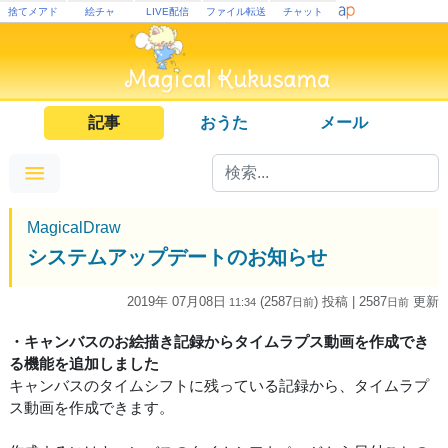
捨てメアド
絵チャ
LIVE配信
ファイル転送
チャット
記事
おうた
メール
MagicalDraw
システムアップデートのお知らせ
2019年 07月08日
(2587
) 投稿
| 2587
更新
11:34
日
前
日
前
・キャンバスのお絵描き記録からタイムラプス動画を作成でき
る機能を追加しました
キャンバスのタイムシフトに残っている記録から、タイムラプ
ス動画を作成できます。