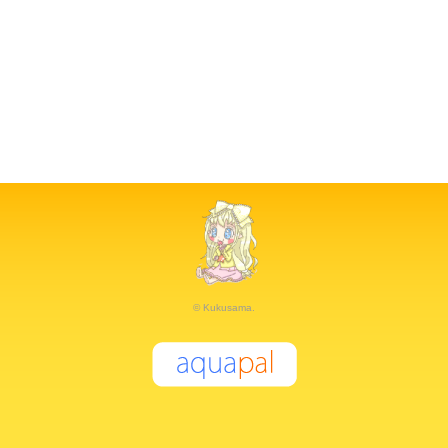
© Kukusama.