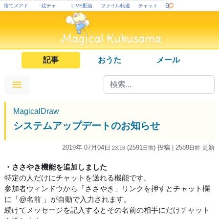
捨てメアド
絵チャ
LIVE配信
ファイル転送
チャット
記事
おうた
メール
MagicalDraw
システムアップデートのお知らせ
2019年 07月04日
(2591
) 投稿
| 2589
更新
23:16
日
前
日
前
・ささやき機能を追加しました
特定の人だけにチャットを送れる機能です。
参加者ウィンドウから「ささやき」リンクを押すとチャット欄
に「@名前 」が自動で入力されます。
続けてメッセージを記入するとその名前の相手にだけチャット