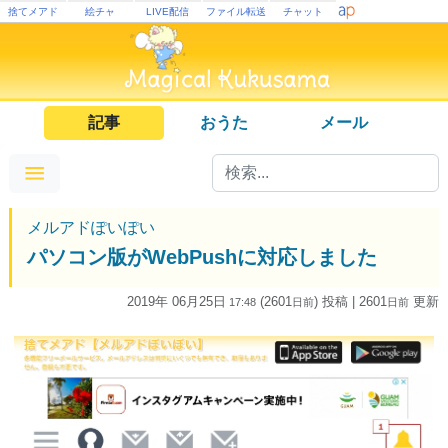
捨てメアド
絵チャ
LIVE配信
ファイル転送
チャット
記事
おうた
メール
メルアドぽいぽい
パソコン版がWebPushに対応しました
2019年 06月25日
(2601
) 投稿
| 2601
更新
17:48
日
前
日
前