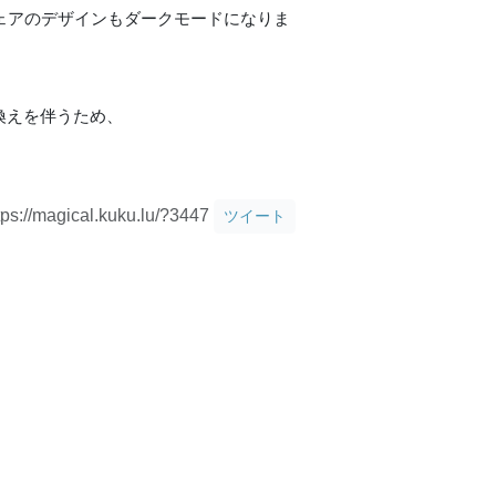
フトウェアのデザインもダークモードになりま
換えを伴うため、
tps://magical.kuku.lu/?3447
ツイート