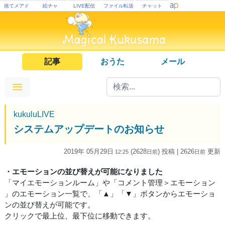
捨てメアド
絵チャ
LIVE配信
ファイル転送
チャット
記事
おうた
メール
kukuluLIVE
システムアップデートのお知らせ
2019年 05月29日
(2628
) 投稿
| 2626
更新
12:25
日
前
日
前
・エモーションの並び替えが可能になりました
「マイエモーションルーム」や「コメント管理＞エモーション
」のエモーション一覧で、「▲」「▼」ボタンからエモーショ
ンの並び替えが可能です。
クリックで最上位、最下位に移動できます。