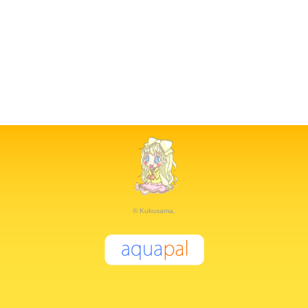
© Kukusama.