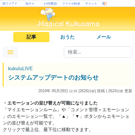
捨てメアド
絵チャ
LIVE配信
ファイル転送
チャット
記事
おうた
メール
kukuluLIVE
システムアップデートのお知らせ
2019年 05月29日
(2626
) 投稿
| 2624
更新
12:25
日
前
日
前
・エモーションの並び替えが可能になりました
「マイエモーションルーム」や「コメント管理＞エモーション
」のエモーション一覧で、「▲」「▼」ボタンからエモーショ
ンの並び替えが可能です。
クリックで最上位、最下位に移動できます。