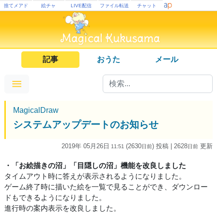
捨てメアド
絵チャ
LIVE配信
ファイル転送
チャット
記事
おうた
メール
MagicalDraw
システムアップデートのお知らせ
2019年 05月26日
(2630
) 投稿
| 2628
更新
11:51
日
前
日
前
・「お絵描きの沼」「目隠しの沼」機能を改良しました
タイムアウト時に答えが表示されるようになりました。
ゲーム終了時に描いた絵を一覧で見ることができ、ダウンロー
ドもできるようになりました。
進行時の案内表示を改良しました。