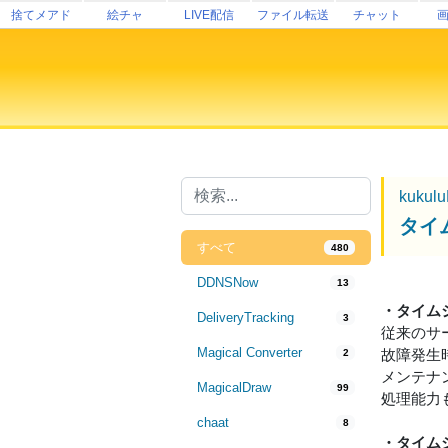
捨てメアド
絵チャ
LIVE配信
ファイル転送
チャット
kukul
タイ
すべて
480
DDNSNow
13
・タイム
DeliveryTracking
3
従来のサ
Magical Converter
故障発生
2
メンテナ
MagicalDraw
99
処理能力
chaat
8
・タイム