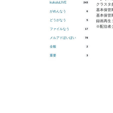
kukuluLIVE
243
クラスタ
基本保管
がめんなう
6
基本保管
どうがなう
5
録画再生
※配信者
ファイルなう
17
メルアドぽいぽい
78
全般
2
重要
3