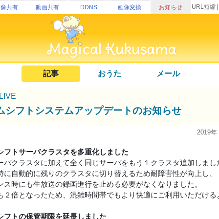
URL短縮
画像共有
動画共有
DDNS
画像変換
お知らせ
記事
おうた
メール
uLIVE
ムシフトシステムアップデートのお知らせ
2019年
シフトサーバクラスタを多重化しました
ーバクラスタに加えて全く同じサーバをもう１クラスタ追加しまし
時に自動的に残りのクラスタに切り替えるため耐障害性が向上し、
ンス時にも生放送の録画進行を止める必要がなくなりました。
も２倍となったため、混雑時間帯でもより快適にご利用いただける
シフトの保管期限を延長しました