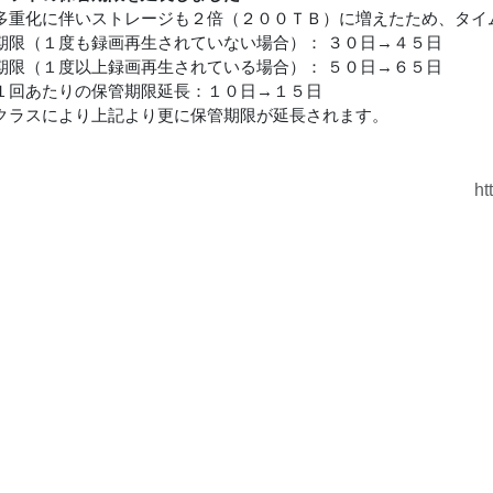
多重化に伴いストレージも２倍（２００ＴＢ）に増えたため、タイ
期限（１度も録画再生されていない場合）： ３０日→４５日
期限（１度以上録画再生されている場合）： ５０日→６５日
１回あたりの保管期限延長：１０日→１５日
クラスにより上記より更に保管期限が延長されます。
ht