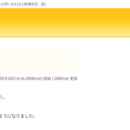
|
お問い合わせ
|
稼働状況
 05月16日
(2640
) 投稿
| 2640
更新
01:05
日
前
日
前
た。
ようになりました。