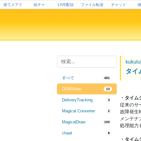
捨てメアド
絵チャ
LIVE配信
ファイル転送
チャット
kukul
タイ
すべて
481
DDNSNow
13
・タイム
DeliveryTracking
3
従来のサ
Magical Converter
故障発生
2
メンテナ
MagicalDraw
100
処理能力
chaat
8
・タイム