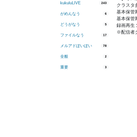
kukuluLIVE
243
クラスタ
基本保管
がめんなう
6
基本保管
どうがなう
5
録画再生
※配信者
ファイルなう
17
メルアドぽいぽい
78
全般
2
重要
3