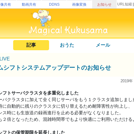
URL短縮
画像共有
動画共有
DDNS
画像変換
お知らせ
記事
おうた
メール
uLIVE
ムシフトシステムアップデートのお知らせ
2019年
シフトサーバクラスタを多重化しました
ーバクラスタに加えて全く同じサーバをもう１クラスタ追加しまし
時に自動的に残りのクラスタに切り替えるため耐障害性が向上し、
ンス時にも生放送の録画進行を止める必要がなくなりました。
も２倍となったため、混雑時間帯でもより快適にご利用いただける
シフトの保管期限を延長しました