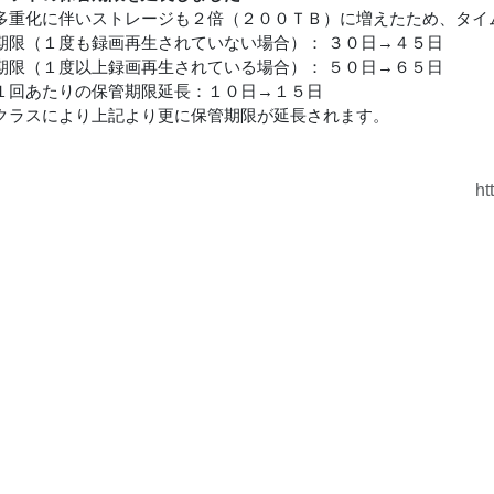
多重化に伴いストレージも２倍（２００ＴＢ）に増えたため、タイ
期限（１度も録画再生されていない場合）： ３０日→４５日
期限（１度以上録画再生されている場合）： ５０日→６５日
１回あたりの保管期限延長：１０日→１５日
クラスにより上記より更に保管期限が延長されます。
ht