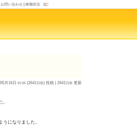
|
お問い合わせ
|
稼働状況
 05月16日
(2641
) 投稿
| 2641
更新
01:05
日
前
日
前
た。
ようになりました。