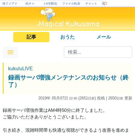
捨てメアド
絵チャ
LIVE配信
ファイル転送
チャット
記事
おうた
メール
kukuluLIVE
録画サーバ増強メンテナンスのお知らせ（終
了）
2019年 05月07日
(2651
) 投稿
| 2650
更新
22:40
日
前
日
前
録画サーバ増強作業はAM4時50分に終了しました。
ご協力いただきありがとうございました。
引き続き、混雑時間帯も快適な視聴ができるよう改善を進めま