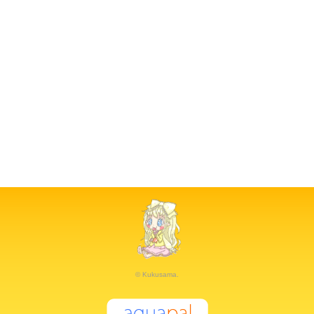
© Kukusama.