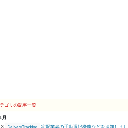
テゴリの記事一覧
01月
/13
宅配業者の手動選択機能などを追加しまし
DeliveryTracking