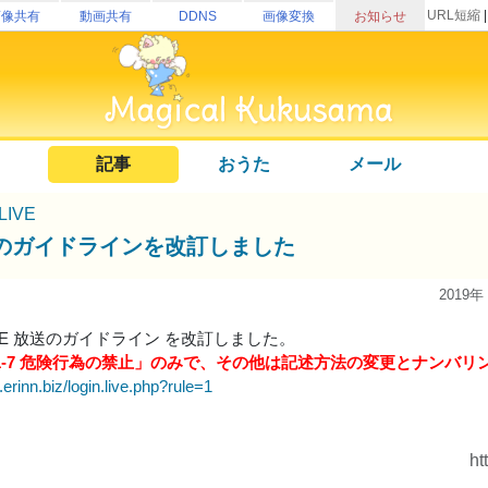
URL短縮
画像共有
動画共有
DDNS
画像変換
お知らせ
記事
おうた
メール
uLIVE
のガイドラインを改訂しました
2019年
uLIVE 放送のガイドライン を改訂しました。
1-7 危険行為の禁止」のみで、その他は記述方法の変更とナンバリ
e.erinn.biz/login.live.php?rule=1
ht