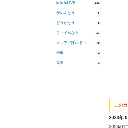
kukuluLIVE
243
がめんなう
6
どうがなう
5
ファイルなう
17
メルアドぽいぽい
78
全般
2
重要
3
このカ
2024年 
2024/01