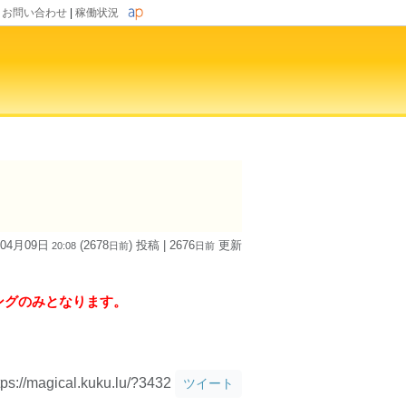
|
お問い合わせ
|
稼働状況
 04月09日
(2678
) 投稿
| 2676
更新
20:08
日
前
日
前
ングのみとなります。
tps://magical.kuku.lu/?3432
ツイート