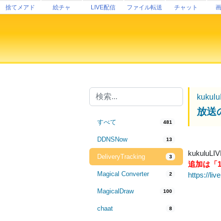
捨てメアド
絵チャ
LIVE配信
ファイル転送
チャット
kukul
放送
すべて
481
DDNSNow
13
kukul
DeliveryTracking
3
追加は「
Magical Converter
https://liv
2
MagicalDraw
100
chaat
8