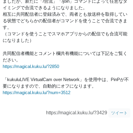
ましたが、新たに「/合流」「/join」コマンドによって任意なタ
イミングで合流できるようになりました。
相互に共同配信者に登録済みで、両者とも放送枠を取得してい
る状態でどちらかの配信者がコマンドを使うことで合流できま
す。
（コマンドを使うことでスマホアプリからの配信でも合流可能
になりました）
共同配信者機能とコメント欄共有機能については下記をご覧く
ださい。
https://magical.kuku.lu/?2850
「kukuluLIVE VirtualCam over Network」を使用中は、PinPが不
要になりますので、自動的にオフになります。
https://magical.kuku.lu/?num=3512
https://magical.kuku.lu/?3429
ツイート