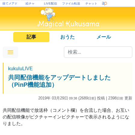
捨てメアド
絵チャ
LIVE配信
ファイル転送
チャット
記事
おうた
メール
kukuluLIVE
共同配信機能をアップデートしました
（PinP機能追加）
2019年 03月29日
(2689
) 投稿
| 2398
更新
09:38
日
前
日
前
共同配信機能で放送枠（コメント欄）を合流した場合、お互い
の配信映像がピクチャーインピクチャーで表示されるようにな
りました。