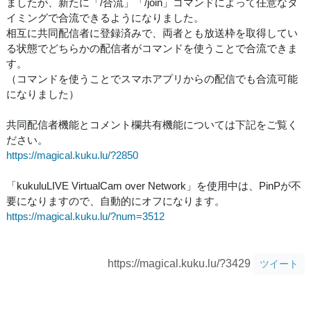
ましたが、新たに「/合流」「/join」コマンドによって任意なタ
イミングで合流できるようになりました。
相互に共同配信者に登録済みで、両者とも放送枠を取得してい
る状態でどちらかの配信者がコマンドを使うことで合流できま
す。
（コマンドを使うことでスマホアプリからの配信でも合流可能
になりました）
共同配信者機能とコメント欄共有機能については下記をご覧く
ださい。
https://magical.kuku.lu/?2850
「kukuluLIVE VirtualCam over Network」を使用中は、PinPが不
要になりますので、自動的にオフになります。
https://magical.kuku.lu/?num=3512
https://magical.kuku.lu/?3429
ツイート