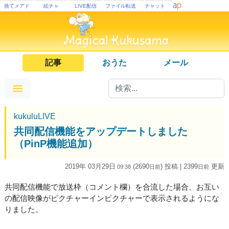
捨てメアド
絵チャ
LIVE配信
ファイル転送
チャット
記事
おうた
メール
kukuluLIVE
共同配信機能をアップデートしました
（PinP機能追加）
2019年 03月29日
(2690
) 投稿
| 2399
更新
09:38
日
前
日
前
共同配信機能で放送枠（コメント欄）を合流した場合、お互い
の配信映像がピクチャーインピクチャーで表示されるようにな
りました。