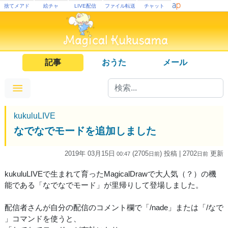
捨てメアド
絵チャ
LIVE配信
ファイル転送
チャット
記事
おうた
メール
kukuluLIVE
なでなでモードを追加しました
2019年 03月15日
(2705
) 投稿
| 2702
更新
00:47
日
前
日
前
kukuluLIVEで生まれて育ったMagicalDrawで大人気（？）の機
能である「なでなでモード」が里帰りして登場しました。
配信者さんが自分の配信のコメント欄で「/nade」または「/なで
」コマンドを使うと、