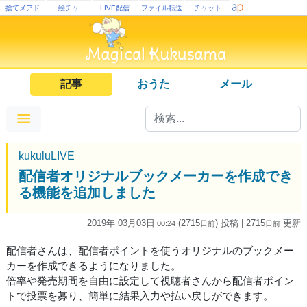
捨てメアド
絵チャ
LIVE配信
ファイル転送
チャット
記事
おうた
メール
kukuluLIVE
配信者オリジナルブックメーカーを作成でき
る機能を追加しました
2019年 03月03日
(2715
) 投稿
| 2715
更新
00:24
日
前
日
前
配信者さんは、配信者ポイントを使うオリジナルのブックメー
カーを作成できるようになりました。
倍率や発売期間を自由に設定して視聴者さんから配信者ポイン
トで投票を募り、簡単に結果入力や払い戻しができます。