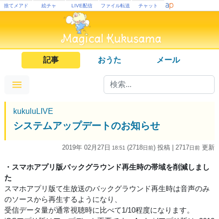
捨てメアド
絵チャ
LIVE配信
ファイル転送
チャット
記事
おうた
メール
kukuluLIVE
システムアップデートのお知らせ
2019年 02月27日
(2718
) 投稿
| 2717
更新
18:51
日
前
日
前
・スマホアプリ版バックグラウンド再生時の帯域を削減しまし
た
スマホアプリ版て生放送のバックグラウンド再生時は音声のみ
のソースから再生するようになり、
受信データ量が通常視聴時に比べて1/10程度になります。