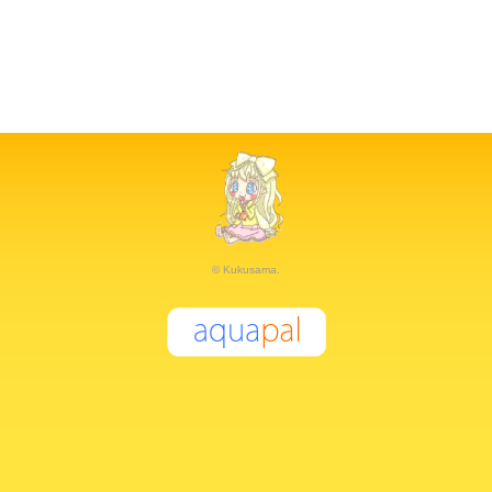
© Kukusama.