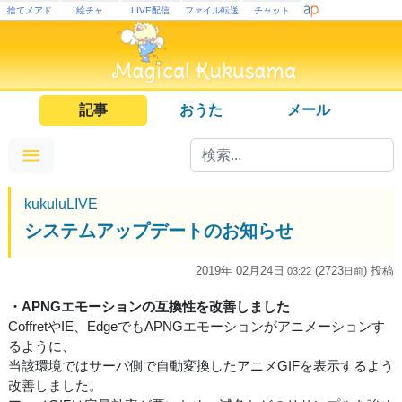
捨てメアド
絵チャ
LIVE配信
ファイル転送
チャット
記事
おうた
メール
kukuluLIVE
システムアップデートのお知らせ
2019年 02月24日
(2723
) 投稿
03:22
日
前
・APNGエモーションの互換性を改善しました
CoffretやIE、EdgeでもAPNGエモーションがアニメーションす
るように、
当該環境ではサーバ側で自動変換したアニメGIFを表示するよう
改善しました。