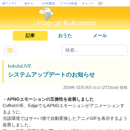
捨てメアド
絵チャ
LIVE配信
ファイル転送
チャット
記事
おうた
メール
kukuluLIVE
システムアップデートのお知らせ
2019年 02月24日
(2723
) 投稿
03:22
日
前
・APNGエモーションの互換性を改善しました
CoffretやIE、EdgeでもAPNGエモーションがアニメーションす
るように、
当該環境ではサーバ側で自動変換したアニメGIFを表示するよう
改善しました。