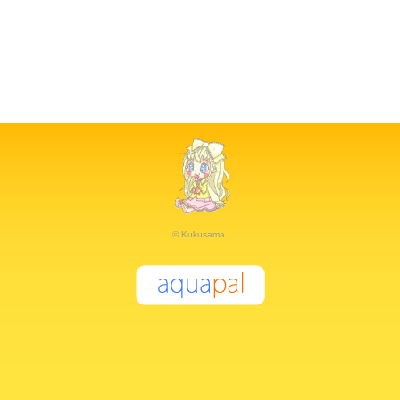
© Kukusama.