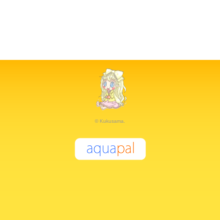
© Kukusama.