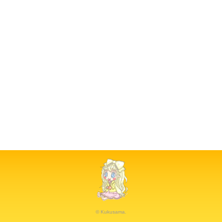
© Kukusama.