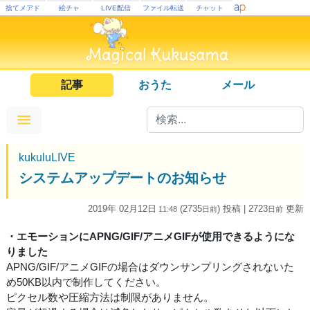
捨てメアド
絵チャ
LIVE配信
ファイル転送
チャット
記事
おうた
メール
kukuluLIVE
システムアップデートのお知らせ
2019年 02月12日
(2735
) 投稿
| 2723
更新
11:48
日
前
日
前
・エモーションにAPNG/GIF/アニメGIFが使用できるようにな
りました
APNG/GIF/アニメGIFの場合はダウンサンプリングされないた
め50KB以内で制作してください。
ピクセル数や圧縮方法は制限がありません。