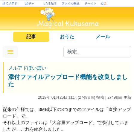
捨てメアド
絵チャ
LIVE配信
ファイル転送
チャット
記事
おうた
メール
メルアドぽいぽい
添付ファイルアップロード機能を改良しまし
た
2019年 01月25日
(2749
) 投稿
| 2749
更新
23:14
日
前
日
前
従来の仕様では、3MB以下の3つまでのファイルは「直接アップ
ロード」で、
それ以上のファイルは「大容量アップロード」で添付していま
したが、これを統合しました。