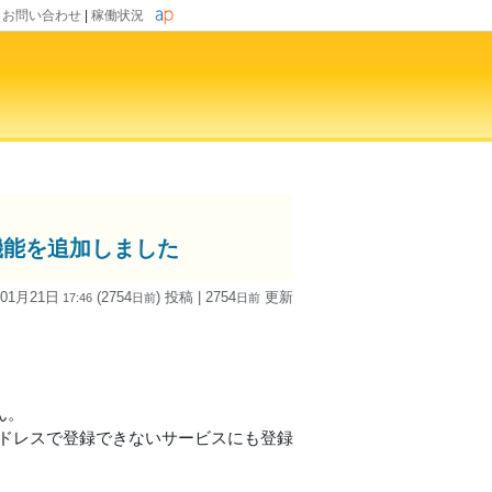
|
お問い合わせ
|
稼働状況
機能を追加しました
 01月21日
(2754
) 投稿
| 2754
更新
17:46
日
前
日
前
ん。
アドレスで登録できないサービスにも登録