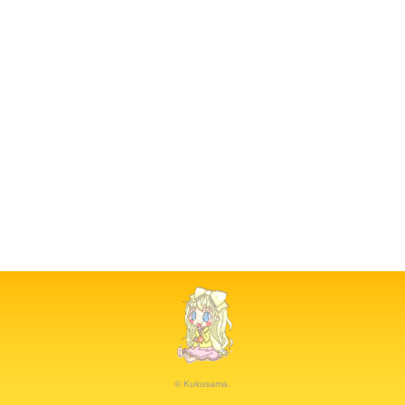
© Kukusama.