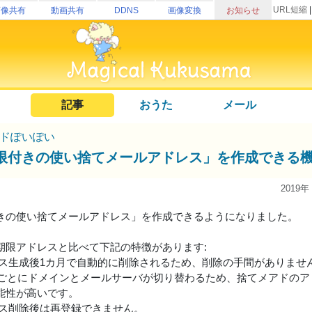
URL短縮
画像共有
動画共有
DDNS
画像変換
お知らせ
記事
おうた
メール
ドぽいぽい
限付きの使い捨てメールアドレス」を作成できる
2019年
きの使い捨てメールアドレス」を作成できるようになりました。
期限アドレスと比べて下記の特徴があります:
レス生成後1カ月で自動的に削除されるため、削除の手間がありませ
月ごとにドメインとメールサーバが切り替わるため、捨てメアドの
能性が高いです。
レス削除後は再登録できません。