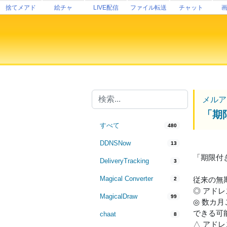
捨てメアド
絵チャ
LIVE配信
ファイル転送
チャット
メルア
「期
すべて
480
DDNSNow
13
「期限付
DeliveryTracking
3
Magical Converter
従来の無
2
◎ アド
MagicalDraw
99
◎ 数カ
できる可
chaat
8
△ アド