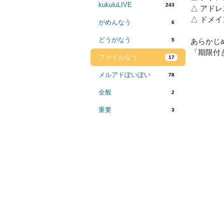
kukuluLIVE
243
△ アド
△ ドメ
がめんなう
6
どうがなう
5
あらかじ
「期限付
ファイルなう
17
メルアドぽいぽい
78
全般
2
重要
3