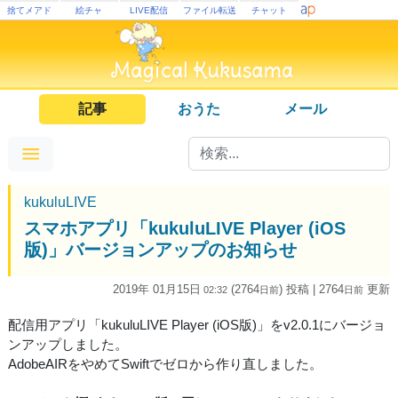
捨てメアド
絵チャ
LIVE配信
ファイル転送
チャット
記事
おうた
メール
kukuluLIVE
スマホアプリ「kukuluLIVE Player (iOS
版)」バージョンアップのお知らせ
2019年 01月15日
(2764
) 投稿
| 2764
更新
02:32
日
前
日
前
配信用アプリ「kukuluLIVE Player (iOS版)」をv2.0.1にバージョ
ンアップしました。
AdobeAIRをやめてSwiftでゼロから作り直しました。