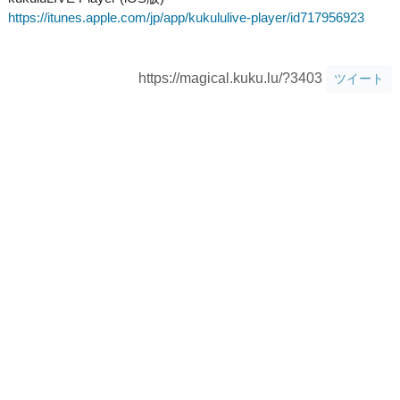
https://itunes.apple.com/jp/app/kukululive-player/id717956923
https://magical.kuku.lu/?3403
ツイート