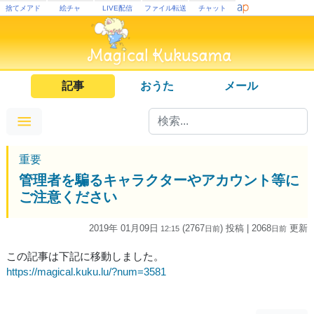
捨てメアド
絵チャ
LIVE配信
ファイル転送
チャット
記事
おうた
メール
重要
管理者を騙るキャラクターやアカウント等に
ご注意ください
2019年 01月09日
(2767
) 投稿
| 2068
更新
12:15
日
前
日
前
この記事は下記に移動しました。
https://magical.kuku.lu/?num=3581